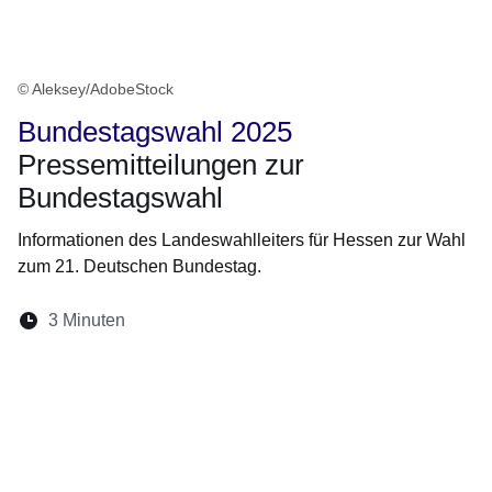
© Aleksey/AdobeStock
Bundestagswahl 2025
Pressemitteilungen zur
Bundestagswahl
Informationen des Landeswahlleiters für Hessen zur Wahl
zum 21. Deutschen Bundestag.
Lesedauer:
3 Minuten
Öffnet sich in einem neuen Fenster
Öffnet sich in einem neuen Fenster
Öffnet sich in einem neuen Fenste
Öffnet sich in einem neuen Fe
Öffnet sich in einem neu