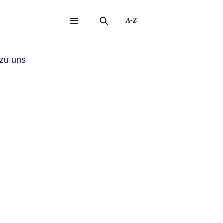
A-Z
eite
ite
zu uns