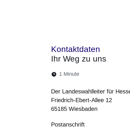
Kontaktdaten
Ihr Weg zu uns
Lesedauer:
1 Minute
Öffnet sich in einem 
Öffnet sich in e
Öffnet sich
Öffnet 
Öf
Der Landeswahlleiter für Hes
Friedrich-Ebert-Allee 12
65185 Wiesbaden
Postanschrift