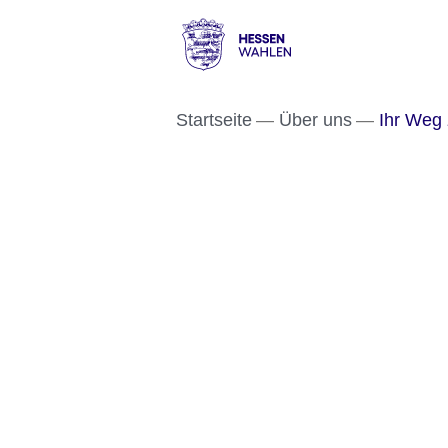
Direkt zum Kopf der S
Direkt zum Inhalt
Direkt zum Fuß der Se
Hessen
-
Startseite
Über uns
Ihr Weg 
Wahlen