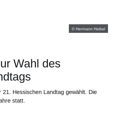
© Hermann Heibel
zur Wahl des
ndtags
 21. Hessischen Landtag gewählt. Die
ahre statt.
er
Fenster
euen Fenster
em neuen Fenster