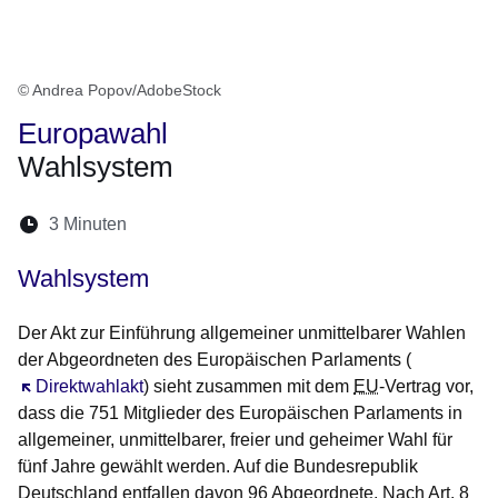
© Andrea Popov/AdobeStock
Europawahl
Wahlsystem
Lesedauer:
3 Minuten
Öffnet sich in einem neuen Fenster
Öffnet sich in einem neuen Fenster
Öffnet sich in einem neuen Fenste
Öffnet sich in einem neuen Fe
Öffnet sich in einem neu
Wahlsystem
Der Akt zur Einführung allgemeiner unmittelbarer Wahlen
der Abgeordneten des Europäischen Parlaments (
Öffnet sich in einem neuen Fenster
Direktwahlakt
) sieht zusammen mit dem
EU
-Vertrag vor,
dass die 751 Mitglieder des Europäischen Parlaments in
allgemeiner, unmittelbarer, freier und geheimer Wahl für
fünf Jahre gewählt werden. Auf die Bundesrepublik
Deutschland entfallen davon 96 Abgeordnete. Nach
Art
. 8