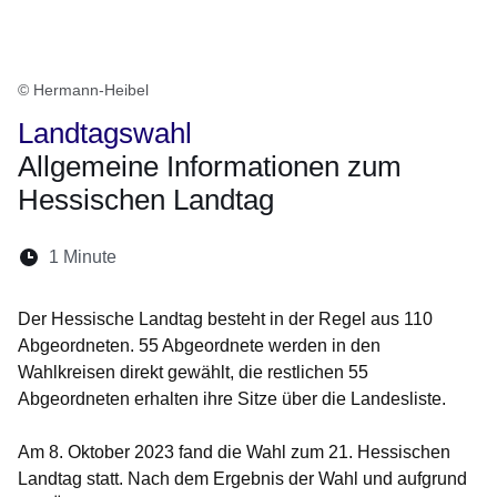
© Hermann-Heibel
Landtagswahl
Allgemeine Informationen zum
Hessischen Landtag
Lesedauer:
1 Minute
Öffnet sich in einem neuen Fenster
Öffnet sich in einem neuen Fenster
Öffnet sich in einem neuen Fenster
Öffnet sich in einem neuen Fen
Öffnet sich in einem neuen
Der Hessische Landtag besteht in der Regel aus 110
Abgeordneten. 55 Abgeordnete werden in den
Wahlkreisen direkt gewählt, die restlichen 55
Abgeordneten erhalten ihre Sitze über die Landesliste.
Am 8. Oktober 2023 fand die Wahl zum 21. Hessischen
Landtag statt. Nach dem Ergebnis der Wahl und aufgrund