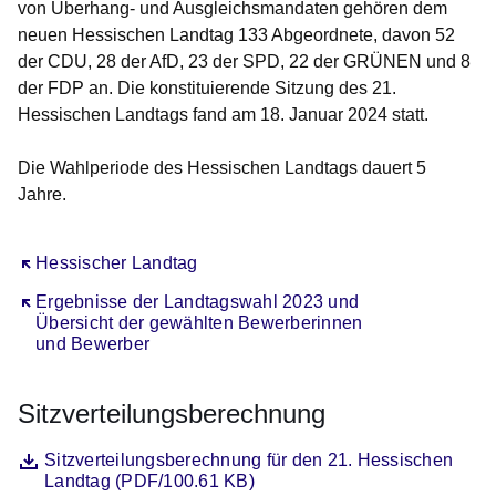
von Überhang- und Ausgleichsmandaten gehören dem
neuen Hessischen Landtag 133 Abgeordnete, davon 52
der CDU, 28 der AfD, 23 der SPD, 22 der GRÜNEN und 8
der FDP an. Die konstituierende Sitzung des 21.
Hessischen Landtags fand am 18. Januar 2024 statt.
Die Wahlperiode des Hessischen Landtags dauert 5
Jahre.
Öffnet sich in einem neuen Fenster
Hessischer Landtag
Öffnet sich in einem neuen Fenster
Ergebnisse der Landtagswahl 2023 und
Übersicht der gewählten Bewerberinnen
und Bewerber
Sitzverteilungsberechnung
Datei
Öffnet sich in einem neuen Fenster
Sitzverteilungsberechnung für den 21. Hessischen
Landtag (PDF/100.61 KB)