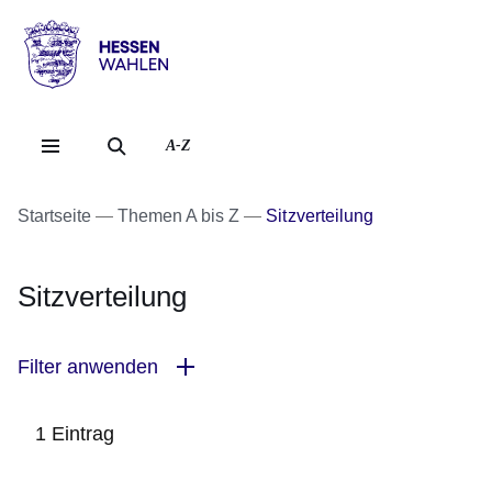
Direkt zum Kopf der Se
Direkt zum Inhalt
Direkt zum Fuß der Sei
Hessen
-
Wahlen
A-Z
Startseite
Themen A bis Z
Sitzverteilung
Sitzverteilung
Filter anwenden
1 Eintrag