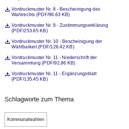
Datei
Öffnet sich in einem neuen Fenster
Vordruckmuster Nr. 8 - Bescheinigung des
Wahlrechts (PDF/96.63 KB)
Datei
Öffnet sich in einem neuen Fenster
Vordruckmuster Nr. 9 - Zustimmungserklärung
(PDF/253.65 KB)
Datei
Öffnet sich in einem neuen Fenster
Vordruckmuster Nr. 10 - Bescheinigung der
Wählbarkeit (PDF/126.42 KB)
Datei
Öffnet sich in einem neuen Fenster
Vordruckmuster Nr. 11 - Niederschrift der
Versammlung (PDF/92.86 KB)
Datei
Öffnet sich in einem neuen Fenster
Vordruckmuster Nr. 11 - Ergänzungsblatt
(PDF/135.45 KB)
Schlagworte zum Thema
Kommunalwahlen