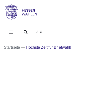
Direkt zum Kopf der Se
Direkt zum Inhalt
Direkt zum Fuß der Sei
Hessen
-
Wahlen
A-Z
Startseite
Höchste Zeit für Briefwahl!