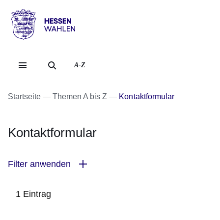
Direkt zum Kopf der Se
Direkt zum Inhalt
Direkt zum Fuß der Sei
Hessen
-
Wahlen
A-Z
Startseite
Themen A bis Z
Kontaktformular
Kontaktformular
Filter anwenden
1 Eintrag