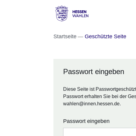
Direkt zum Kopf der S
Direkt zum Inhalt
Direkt zum Fuß der Se
Hessen
-
Startseite
Geschützte Seite
Wahlen
Passwort eingeben
Diese Seite ist Passwortgeschützt. 
Passwort erhalten Sie bei der Ges
wahlen@innen.hessen.de.
Passwort eingeben