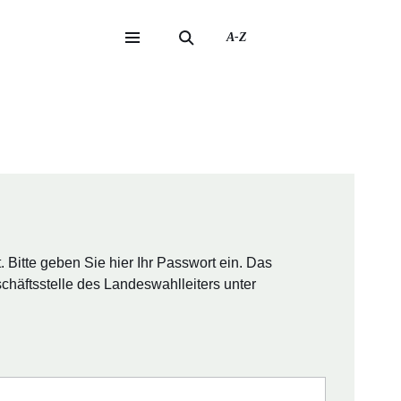
A-Z
eite
ite
Bitte geben Sie hier Ihr Passwort ein. Das
chäftsstelle des Landeswahlleiters unter